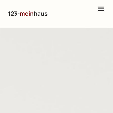
123-
mein
haus