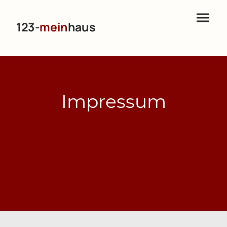
123-
mein
haus
Impressum